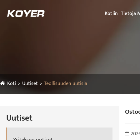
Kotiin
Tietoja 
Koti
Uutiset
Teollisuuden uutisia
Ostoo
Uutiset
2026
Yrityksen uutiset