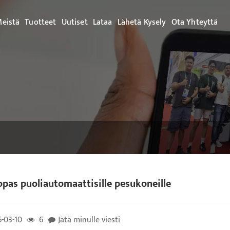
Meistä
Tuotteet
Uutiset
Lataa
Lähetä Kysely
Ota Yhteyttä
pas puoliautomaattisille pesukoneille
-03-10
6
Jätä minulle viesti