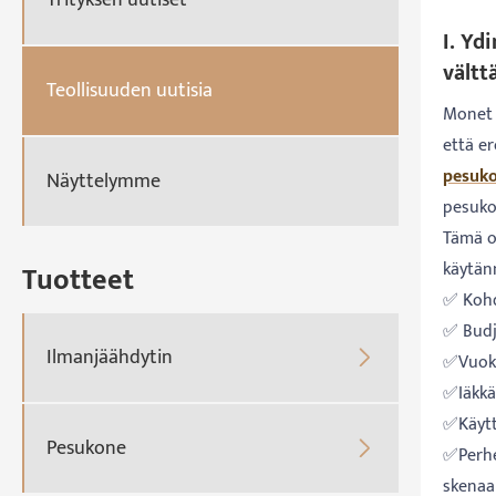
I. Yd
vältt
Teollisuuden uutisia
Monet i
että e
pesuk
Näyttelymme
pesuko
Tämä o
käytänn
Tuotteet
✅ Kohd
✅ Budje
Ilmanjäähdytin

✅Vuokr
✅Iäkkää
✅Käytt
Pesukone

✅Perhee
skenaar