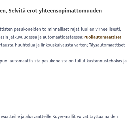
inen, Selvitä erot yhteensopimattomuuden
sten pesukoneiden toiminnalliset rajat, luullen virheellisesti,
sessin jatkuvuudessa ja automaatioasteessa:
Puoliautomaattiset
rtausta, huuhtelua ja linkouskuivausta varten; Täysautomaattiset
 puoliautomaattisista pesukoneista on tullut kustannustehokas ja
nvaatteille ja alusvaatteille Koyer-mallit voivat täyttää näiden