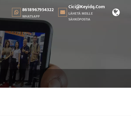
Cici@keyidq.com
8618967954322
LÄHETÄ MEILLE
WHATSAPP
SÄHKÖPOSTIA