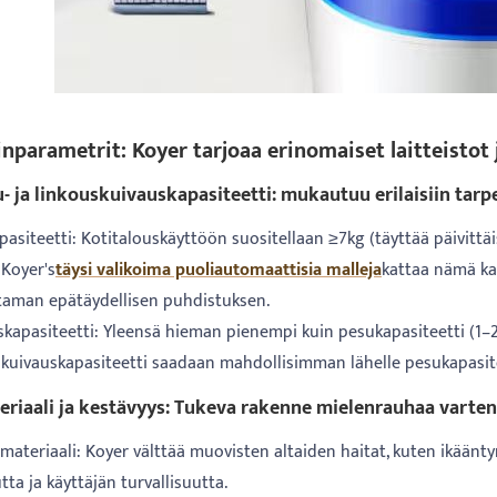
dinparametrit: Koyer tarjoaa erinomaiset laitteist
u- ja linkouskuivauskapasiteetti: mukautuu erilaisiin tarpe
asiteetti: Kotitalouskäyttöön suositellaan ≥7kg (täyttää päivittäis
 Koyer's
täysi valikoima puoliautomaattisia malleja
kattaa nämä kap
taman epätäydellisen puhdistuksen.
skapasiteetti: Yleensä hieman pienempi kuin pesukapasiteetti (1–2
skuivauskapasiteetti saadaan mahdollisimman lähelle pesukapasite
eriaali ja kestävyys: Tukeva rakenne mielenrauhaa varten
 materiaali: Koyer välttää muovisten altaiden haitat, kuten ikään
ta ja käyttäjän turvallisuutta.