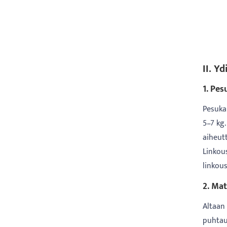
II. Y
1. Pes
Pesukap
5–7 kg.
aiheut
Linkou
linkou
2. Mat
Altaan
puhtaut