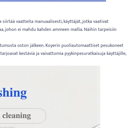
 siirtää vaatteita manuaalisesti, käyttäjät, jotka vaativat
ilaa, johon ei mahdu kahden ammeen mallia. Näihin tarpeisiin
tumusta oston jälkeen. Koyerin puoliautomaattiset pesukoneet
arjoavat kestäviä ja vaivattomia pyykinpesuratkaisuja käyttäjille,