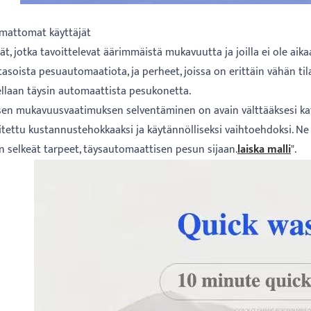
mattomat käyttäjät
ät, jotka tavoittelevat äärimmäistä mukavuutta ja joilla ei ole aikaa
tasoista pesuautomaatiota, ja perheet, joissa on erittäin vähän t
ellaan täysin automaattista pesukonetta.
sen mukavuusvaatimuksen selventäminen on avain välttääksesi ka
itettu kustannustehokkaaksi ja käytännölliseksi vaihtoehdoksi. Ne t
on selkeät tarpeet, täysautomaattisen pesun sijaan.
laiska malli
".