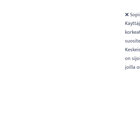
❌ Sopi
Käyttäj
korkea
suosit
Keskei
on sijo
joilla 