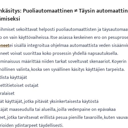
inkäsitys: Puoliautomaattinen ≠ Täysin automaatt
ämiseksi
hmiset sekoittavat helposti puoliautomaattisten ja täysautomaatti
ro on vain käyttövaiheissa. Itse asiassa keskeinen ero on pesupro
oneet
ei sisällä integroitua ohjelmaa automaattista veden sisäänvi
neet voivat suorittaa koko prosessin yhdellä napsautuksella.
minaisuus määrittää niiden tarkat soveltuvat skenaariot. Koyerin
öllinen valinta, koska sen syvällinen käsitys käyttäjien tarpeista.
ista käyttäjät
ttitietoiset ostajat
alaiset
t käyttäjät, jotka pitävät yksinkertaisesta käytöstä
äjät maaseudulla tai alueilla, joilla vedenpaine on epävakaa
t, jotka tarvitsevat erillistä pesua pienille tavaroille, kuten vauva
ioiden ydintarpeet täydellisesti.