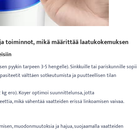
ot ja toiminnot, mikä määrittää laatukokemuksen
isiin
en pyykin tarpeen 3-5 hengelle). Sinkkuille tai pariskunnille sopii
asiteetit välttäen sotkeutumista ja puutteellisen tilan
 kg ero). Koyer optimoi suunnittelunsa, jotta
ettia, mikä vähentää vaatteiden erissä linkoamisen vaivaa.
tymisen, muodonmuutoksia ja hajua, suojaamalla vaatteiden