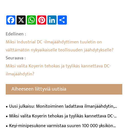
Facebook
X
WhatsApp
Pinterest
LinkedIn
Share
Edellinen :
Miksi Industrial DC -ilmajäähdyttimen tuuletin on
välttämätön nykyaikaiselle teollisuuden jäähdytykselle?
Seuraava :
Miksi valita Koyerin tehokas ja tyylikäs kannettava DC-
ilmajäähdytin?
Aiheeseen liittyviä uutisia
Uusi julkaisu: Monitoiminen ladattava ilmanjäähdytin,
jossa on kolme virtalähdevaihtoehtoa monipuolisiin
Miksi valita Koyerin tehokas ja tyylikäs kannettava DC-
skenaarioihin
ilmajäähdytin?
Keyi-minipesukone varmistaa suuren 100 000 yksikön