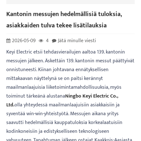
Kantonin messujen hedelmällisiä tuloksia,
asiakkaiden tulva tekee lisätilauksia
2026-05-09
4
Jätä minulle viesti
Keyi Electric etsii tehdasvierailujen aaltoa 139. kantonin
messujen jälkeen. Äskettäin 139. kantonin messut päättyivät
onnistuneesti. Kiinan johtavana ennätyksellisen
mittakaavan näyttelynä se on paitsi kerännyt
maailmanlaajuisia liiketoimintamahdollisuuksia, myös
toiminut tärkeänä alustana
Ningbo Keyi Electric Co.,
Ltd.
olla yhteydessä maailmanlaajuisiin asiakkaisiin ja
syventää win-win-yhteistyötä. Messujen aikana yritys
saavutti hedelmällisiä kauppatuloksia korkealaatuisiin
kodinkoneisiin ja edistykselliseen teknologiseen
vahvuuteen. Tapahtuman jälkeen ostajat Kaakkois-Aasiasta,