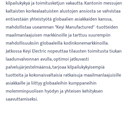
kilpailukykyä ja toimitusketjun vakautta. Kantonin messujen
kaltaisten korkealaatuisten alustojen ansiosta se vahvistaa
entisestään yhteistyötä globaalien asiakkaiden kanssa,
mahdollistaa useamman "Keyi Manufactured" -tuotteiden
maailmanlaajuisen markkinoille ja tarttuu suurempiin
mahdollisuuksiin globaaleilla kodinkonemarkkinoilla.
Jatkossa Keyi Electric nopeuttaa tilausten toimitusta tiukan
laadunvalvonnan avulla, optimoi jatkuvasti
palvelujärjestelmäänsä, tarjoaa kilpailukykyisempiä
tuotteita ja kokonaisvaltaisia ​​ratkaisuja maailmanlaajuisille
asiakkaille ja liittyy globaaleihin kumppaneihin
molemminpuolisen hyödyn ja yhteisen kehityksen
saavuttamiseksi.