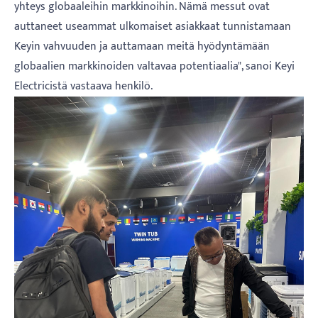
yhteys globaaleihin markkinoihin. Nämä messut ovat
auttaneet useammat ulkomaiset asiakkaat tunnistamaan
Keyin vahvuuden ja auttamaan meitä hyödyntämään
globaalien markkinoiden valtavaa potentiaalia", sanoi Keyi
Electricistä vastaava henkilö.