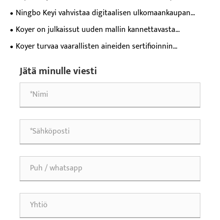
tilauksen Euroopassa
Ningbo Keyi vahvistaa digitaalisen ulkomaankaupan
kilpailukykyä ongelmakeskustelun avulla
Koyer on julkaissut uuden mallin kannettavasta
ilmanjäähdyttimestä, jossa on ensiluokkainen kokoonpano,
Koyer turvaa vaarallisten aineiden sertifioinnin
jossa on lasikansi ja värillinen näyttö
merikuljetuksiin ja varmistaa ilmanjäähdyttimien
Jätä minulle viesti
maailmanlaajuisen vaatimustenmukaisuuden ulkomailla