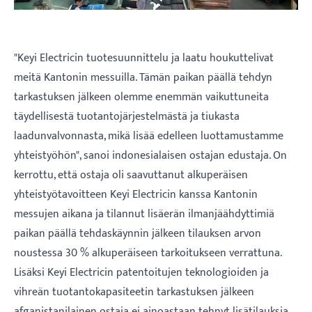
"Keyi Electricin tuotesuunnittelu ja laatu houkuttelivat
meitä Kantonin messuilla. Tämän paikan päällä tehdyn
tarkastuksen jälkeen olemme enemmän vaikuttuneita
täydellisestä tuotantojärjestelmästä ja tiukasta
laadunvalvonnasta, mikä lisää edelleen luottamustamme
yhteistyöhön", sanoi indonesialaisen ostajan edustaja. On
kerrottu, että ostaja oli saavuttanut alkuperäisen
yhteistyötavoitteen Keyi Electricin kanssa Kantonin
messujen aikana ja tilannut lisäerän ilmanjäähdyttimiä
paikan päällä tehdaskäynnin jälkeen tilauksen arvon
noustessa 30 % alkuperäiseen tarkoitukseen verrattuna.
Lisäksi Keyi Electricin patentoitujen teknologioiden ja
vihreän tuotantokapasiteetin tarkastuksen jälkeen
afganistanilainen ostaja ei ainoastaan ​​tehnyt lisätilauksia