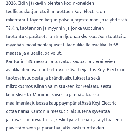
2026. Cidin järkeviin pienten kodinkoneiden
teollisuusketjun etuihin luottaen Keyi Electric on
rakentanut täyden ketjun palvelujärjestelmän, joka yhdistää
T&K:n, tuotannon ja myynnin ja jonka vuotuinen
tuotantokapasiteetti on 5 miljoonaa yksikköä. Sen tuotteita
myydään maailmanlaajuisesti laadukkailla asiakkailla 68
maassa ja alueella. palvelut.
Kantonin 139. messuilla turvatut kaupat ja vierailevien
asiakkaiden lisätilaukset ovat elävä heijastus Keyi Electricin
tuotevahvuudesta ja brändivaikutuksesta sekä
mikrokosmos Kiinan valmistuksen korkealaatuisesta
kehityksestä. Monimutkaisessa ja epävakaassa
maailmanlaajuisessa kauppaympäristössä Keyi Electric
ottaa nämä Kantonin messut tilaisuutena syventää
jatkuvasti innovaatioita, keskittyä vihreään ja älykkääseen
päivittämiseen ja parantaa jatkuvasti tuotteiden