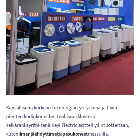
Kansallisena korkean teknologian yrityksenä ja Cixin
pienten kodinkoneiden teollisuusklusterin
selkärankayrityksenä Keyi Electric esitteli ydintuotteitaan,
kuten
ilmanjäähdyttimet
ja
pesukoneet
messuilla.