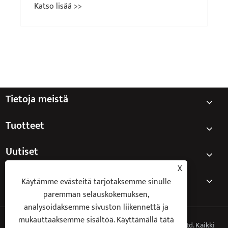
Tietoja meistä
Tuotteet
Uutiset
X
Ota meihin yhteyttä
Käytämme evästeitä tarjotaksemme sinulle
paremman selauskokemuksen,
analysoidaksemme sivuston liikennettä ja
mukauttaaksemme sisältöä. Käyttämällä tätä
Copyright © 2025 Ningbo Keyi Electric Appliance Co., Ltd. Kaikki