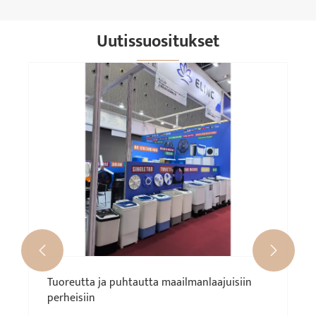
Uutissuositukset
Miksi pieni DC-ilmajäähdyttimen tuuletin on
välttämätön nykyaikaisille
jäähdytysratkaisuille?
Katso lisää >>

