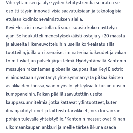
Vihreyttämisen ja älykkyyden kehitystrendiä seuraten se
osoitti täysin innovatiivisia saavutuksiaan ja teknologisia
etujaan kodinkonevalmistuksen alalla.
Keyi Electricin osastolla oli suuri suosio koko näyttelyn
ajan. Se houkutteli menestyksekkäästi ostajia yli 20 maasta
ja alueelta liikeneuvotteluihin useilla korkealaatuisilla
tuotteilla, joilla on itsenäiset immateriaalioikeudet ja vakaa
toimitusketjun palvelujärjestelmä. Hyödyntämällä Kantonin
messujen rakentamaa globaalia kauppasiltaa Keyi Electric
ei ainoastaan ​​syventänyt yhteisymmärrystä pitkäaikaisten
asiakkaiden kanssa, vaan myös loi yhteyksiä lukuisiin uusiin
kumppaneihin. Paikan päällä saavutettiin useita
kauppasuunnitelmia, jotka kattavat ydintuotteet, kuten
ilmanjäähdyttimet ja laitteistotarvikkeet, mikä loi vankan
pohjan tulevalle yhteistyölle. "Kantonin messut ovat Kiinan
ulkomaankaupan ankkuri ja meille tärkeä ikkuna saada