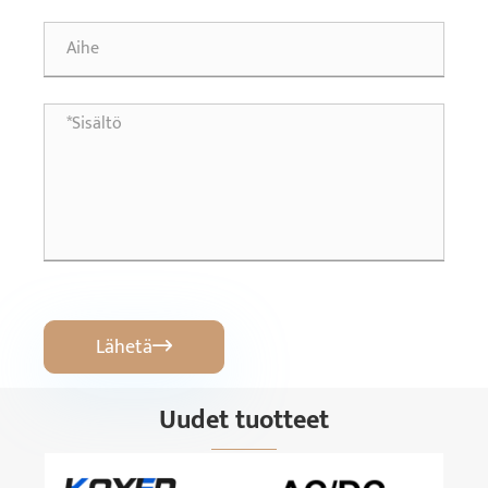
Lähetä

Uudet tuotteet